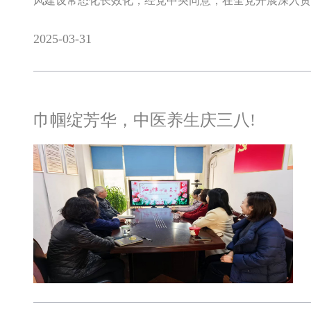
风建设常态化长效化，经党中央同意，在全党开展深入贯彻
2025-03-31
巾帼绽芳华，中医养生庆三八!