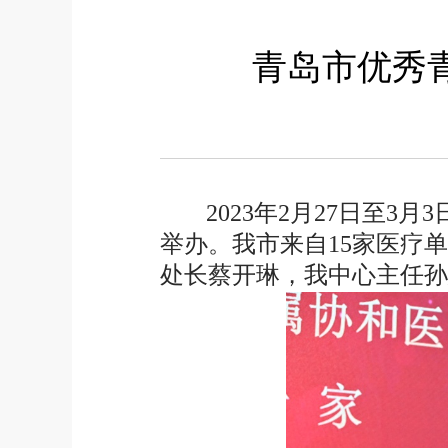
青岛市优秀
2023
年
2
月
27
日至
3
月
3
举办。我市来自
15
家医疗单
处长蔡开琳，我中心主任孙