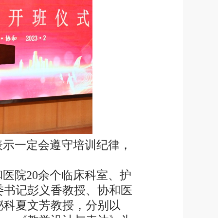
表示一定会遵守培训纪律，
。
和医院
20
余个临床科室、护
委书记彭义香教授、协和医
泌科夏文芳教授，分别以